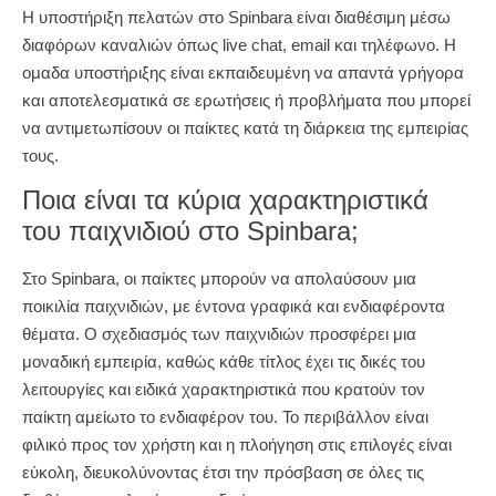
Η υποστήριξη πελατών στο Spinbara είναι διαθέσιμη μέσω
διαφόρων καναλιών όπως live chat, email και τηλέφωνο. Η
ομαδα υποστήριξης είναι εκπαιδευμένη να απαντά γρήγορα
και αποτελεσματικά σε ερωτήσεις ή προβλήματα που μπορεί
να αντιμετωπίσουν οι παίκτες κατά τη διάρκεια της εμπειρίας
τους.
Ποια είναι τα κύρια χαρακτηριστικά
του παιχνιδιού στο Spinbara;
Στο Spinbara, οι παίκτες μπορούν να απολαύσουν μια
ποικιλία παιχνιδιών, με έντονα γραφικά και ενδιαφέροντα
θέματα. Ο σχεδιασμός των παιχνιδιών προσφέρει μια
μοναδική εμπειρία, καθώς κάθε τίτλος έχει τις δικές του
λειτουργίες και ειδικά χαρακτηριστικά που κρατούν τον
παίκτη αμείωτο το ενδιαφέρον του. Το περιβάλλον είναι
φιλικό προς τον χρήστη και η πλοήγηση στις επιλογές είναι
εύκολη, διευκολύνοντας έτσι την πρόσβαση σε όλες τις