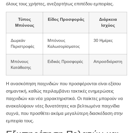
όλους τους χρήστες, ανεξαρτήτως επιπέδου εμπειρίας.
Τύπος
Είδος Προσφοράς
Διάρκεια
Μπόνους
Ισχύος
Δωρεάν
Μπόνους
30 Ημέρες
Περιστροφές
Καλωσορίσματος
Μπόνους
Ειδικές Προσφορές
Απροσδιόριστη
Κατάθεσης
Η ανασκόπηση παιχνιδιών που προσφέρονται είναι εξίσου
σημαντική, καθώς περιλαμβάνει τακτικές ενημερώσεις
παιχνιδιών και νέα χαρακτηριστικά. Οι παίκτες μπορούν να
ανακαλύψουν νέες δυνατότητες και βελτιωμένα παιχνίδια
συχνά, που προσθέτει ακόμα μεγαλύτερη διασκέδαση στην
εμπειρία τους.