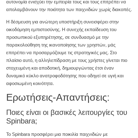
αυτονομία ενισχύει την εμπειρία τους και τους επιτρέπει να
απολαμβάνουν την ποιότητα των παιχνιδιών χωρίς διακοπές.
Η δέσμευση για ανώτερη υποστήριξη συνεισφέρει στην
οικοδόμηση εμπιστοσύνης. Η συνεχής εκπαίδευση του
προσωπικού εξυπηρέτησης, σε συνδυασμό με την
παρακολούθηση της ικανοποίησης των χρηστών, μάς
επιτρέπει να προσαρμόζουμε τις στρατηγικές μας. Στο
πλαίσιο αυτό, η αλληλεπίδραση με τους χρήστες γίνεται πιο
στοχευμένη και αποδοτική, δημιουργώντας έτσι έναν
δυναμικό κύκλο ανατροφοδότησης που οδηγεί σε υγιή και
αφοσιωμένη κοινότητα.
Ερωτήσεις-Απαντήσεις:
Ποιες είναι οι βασικές λειτουργίες του
Spinbara;
Το Spinbara προσφέρει μια ποικιλία παιχνιδιών με