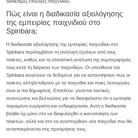
διαθέσιμες επιλογές παιχνιδιού.
Πώς είναι η διαδικασία αξιολόγησης
της εμπειρίας παιχνιδιού στο
Spinbara;
Η διαδικασία αξιολόγησης της εμπειρίας παιχνιδιού στο
Spinbara περιλαμβάνει τη συλλογή σχολίων από τους
παίκτες, καθώς και τη στατιστική ανάλυση της συμπεριφοράς
τους κατά τη διάρκεια των παιχνιδιών. Οι υπεύθυνοι του
Spinbara αναλύουν τα δεδομένα για να κατανοήσουν πώς οι
παίκτες αλληλεπιδρούν με τα παιχνίδια και ποιες λειτουργίες
είναι οι πιο δημοφιλείς. Επιπλέον, γίνονται τακτικές
ανανεώσεις και βελτιώσεις για να διασφαλιστεί ότι η εμπειρία
παραμένει ευχάριστη και ενδιαφέρουσα. Αυτή η διαδικασία
βοηθά όχι μόνο στο να διαφυλαχθεί η ικανοποίηση των
παικτών, αλλά και στο να αναπτυχθούν νέα παιχνίδια που θα
ανταποκρίνονται στις προτιμήσεις τους.