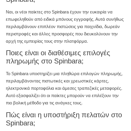
Ναι, οι νέοι παίκτες στο Spinbara έχουν την ευκαιρία να
επωφεληθούν από ειδικά μπόνους εγγραφής. Αυτά συνήθως
περιλαμβάνουν επιπλέον πιστώσεις για παιχνίδια, δωρεάν
περιστροφές και άλλες προσφορές που διευκολύνουν την
αρχή της εμπειρίας τους στην πλατφόρμα.
Ποιες είναι οι διαθέσιμες επιλογές
πληρωμής στο Spinbara;
Το Spinbara υποστηρίζει μια πληθώρα επιλογών πληρωμής,
περιλαμβάνοντας πιστωτικές και χρεωστικές κάρτες,
ηλεκτρονικά πορτοφόλια και άμεσες τραπεζικές μεταφορές.
Αυτό εξασφαλίζει ότι οι παίκτες μπορούν να επιλέξουν την
πιο βολική μέθοδο για τις ανάγκες τους.
Πώς είναι η υποστήριξη πελατών στο
Spinbara;