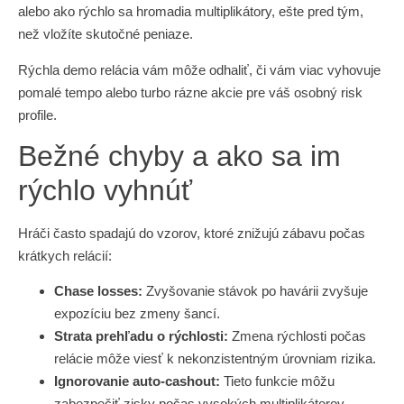
alebo ako rýchlo sa hromadia multiplikátory, ešte pred tým,
než vložíte skutočné peniaze.
Rýchla demo relácia vám môže odhaliť, či vám viac vyhovuje
pomalé tempo alebo turbo rázne akcie pre váš osobný risk
profile.
Bežné chyby a ako sa im
rýchlo vyhnúť
Hráči často spadajú do vzorov, ktoré znižujú zábavu počas
krátkych relácií:
Chase losses:
Zvyšovanie stávok po havárii zvyšuje
expozíciu bez zmeny šancí.
Strata prehľadu o rýchlosti:
Zmena rýchlosti počas
relácie môže viesť k nekonzistentným úrovniam rizika.
Ignorovanie auto‑cashout:
Tieto funkcie môžu
zabezpečiť zisky počas vysokých multiplikátorov.