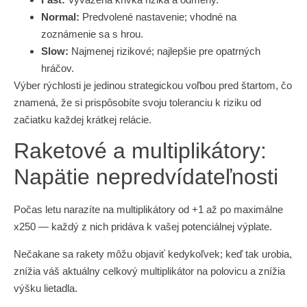
Normal:
Predvolené nastavenie; vhodné na
zoznámenie sa s hrou.
Slow:
Najmenej rizikové; najlepšie pre opatrných
hráčov.
Výber rýchlosti je jedinou strategickou voľbou pred štartom, čo
znamená, že si prispôsobíte svoju toleranciu k riziku od
začiatku každej krátkej relácie.
Raketové a multiplikátory:
Napätie nepredvídateľnosti
Počas letu narazíte na multiplikátory od +1 až po maximálne
x250 — každý z nich pridáva k vašej potenciálnej výplate.
Nečakane sa rakety môžu objaviť kedykoľvek; keď tak urobia,
znížia váš aktuálny celkový multiplikátor na polovicu a znížia
výšku lietadla.