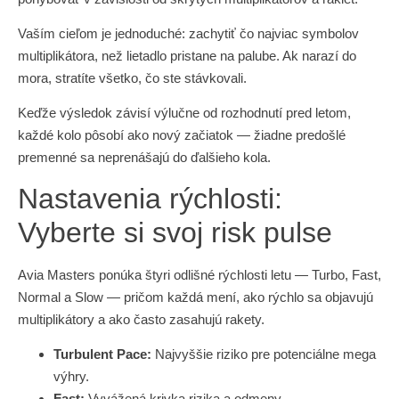
Vaším cieľom je jednoduché: zachytiť čo najviac symbolov
multiplikátora, než lietadlo pristane na palube. Ak narazí do
mora, stratíte všetko, čo ste stávkovali.
Keďže výsledok závisí výlučne od rozhodnutí pred letom,
každé kolo pôsobí ako nový začiatok — žiadne predošlé
premenné sa neprenášajú do ďalšieho kola.
Nastavenia rýchlosti:
Vyberte si svoj risk pulse
Avia Masters ponúka štyri odlišné rýchlosti letu — Turbo, Fast,
Normal a Slow — pričom každá mení, ako rýchlo sa objavujú
multiplikátory a ako často zasahujú rakety.
Turbulent Pace:
Najvyššie riziko pre potenciálne mega
výhry.
Fast:
Vyvážená krivka rizika a odmeny.