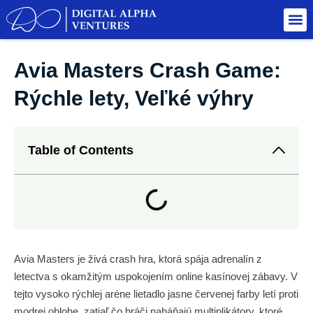
Avia Masters Crash Game:
Rýchle lety, Veľké výhry
Table of Contents
Avia Masters je živá crash hra, ktorá spája adrenalín z
letectva s okamžitým uspokojením online kasínovej zábavy. V
tejto vysoko rýchlej aréne lietadlo jasne červenej farby letí proti
modrej oblohe, zatiaľ čo hráči naháňajú multiplikátory, ktoré