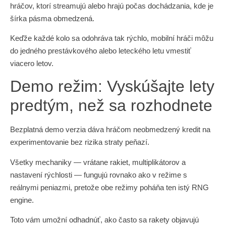
hráčov, ktorí streamujú alebo hrajú počas dochádzania, kde je
šírka pásma obmedzená.
Keďže každé kolo sa odohráva tak rýchlo, mobilní hráči môžu
do jedného prestávkového alebo leteckého letu vmestiť
viacero letov.
Demo režim: Vyskúšajte lety
predtým, než sa rozhodnete
Bezplatná demo verzia dáva hráčom neobmedzený kredit na
experimentovanie bez rizika straty peňazí.
Všetky mechaniky — vrátane rakiet, multiplikátorov a
nastavení rýchlosti — fungujú rovnako ako v režime s
reálnymi peniazmi, pretože obe režimy poháňa ten istý RNG
engine.
Toto vám umožní odhadnúť, ako často sa rakety objavujú