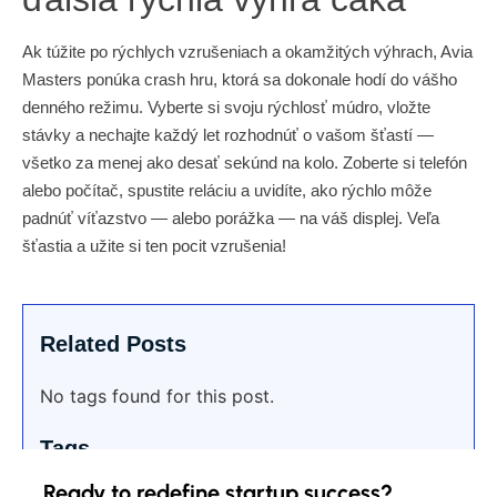
Ak túžite po rýchlych vzrušeniach a okamžitých výhrach, Avia
Masters ponúka crash hru, ktorá sa dokonale hodí do vášho
denného režimu. Vyberte si svoju rýchlosť múdro, vložte
stávky a nechajte každý let rozhodnúť o vašom šťastí —
všetko za menej ako desať sekúnd na kolo. Zoberte si telefón
alebo počítač, spustite reláciu a uvidíte, ako rýchlo môže
padnúť víťazstvo — alebo porážka — na váš displej. Veľa
šťastia a užite si ten pocit vzrušenia!
Related Posts
No tags found for this post.
Tags
Ready to redefine startup success?