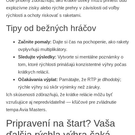
Obe príbehy zdôrazňujú, ako krátke úseky môžu priniesť buď
explozívne zisky alebo rýchle prehry v závislosti od voľby
rýchlosti a ochoty riskovať s raketami.
Tipy od bežných hráčov
Začnite pomaly:
Dajte si čas na pochopenie, ako rakety
ovplyvňujú multiplikátory.
Sledujte výsledky:
Vytvorte si mentálne poznámky o
tom, ktoré rýchlosti prinášajú konzistentné výhry počas
krátkych relácií.
Očakávania výplat:
Pamätajte, že RTP je dlhodobý;
rýchle výhry sú skôr výnimky než záruky.
Ich skúsenosti zdôrazňujú, že krátke relácie môžu byť
vzrušujúce aj nepredvídateľné — kľúčové pre zvládnutie
tempa Avia Masters.
Pripravení na štart? Vaša
ďalšia rýchla výhra čaká