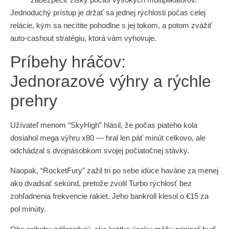
Jednoduchý prístup je držať sa jednej rýchlosti počas celej
relácie, kým sa necítite pohodlne s jej tokom, a potom zvážiť
auto‑cashout stratégiu, ktorá vám vyhovuje.
Príbehy hráčov:
Jednorazové výhry a rýchle
prehry
Užívateľ menom “SkyHigh” hlásil, že počas piateho kola
dosiahol mega výhru x80 — hral len päť minút celkovo, ale
odchádzal s dvojnásobkom svojej počiatočnej stávky.
Naopak, “RocketFury” zažil tri po sebe idúce havárie za menej
ako dvadsať sekúnd, pretože zvolil Turbo rýchlosť bez
zohľadnenia frekvencie rakiet. Jeho bankroll klesol o €15 za
pol minúty.