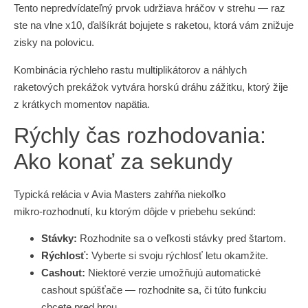
Tento nepredvídateľný prvok udržiava hráčov v strehu — raz
ste na vlne x10, ďalšíkrát bojujete s raketou, ktorá vám znižuje
zisky na polovicu.
Kombinácia rýchleho rastu multiplikátorov a náhlych
raketových prekážok vytvára horskú dráhu zážitku, ktorý žije
z krátkych momentov napätia.
Rýchly čas rozhodovania:
Ako konať za sekundy
Typická relácia v Avia Masters zahŕňa niekoľko
mikro‑rozhodnutí, ku ktorým dôjde v priebehu sekúnd:
Stávky:
Rozhodnite sa o veľkosti stávky pred štartom.
Rýchlosť:
Vyberte si svoju rýchlosť letu okamžite.
Cashout:
Niektoré verzie umožňujú automatické
cashout spúšťače — rozhodnite sa, či túto funkciu
chcete pred hrou.