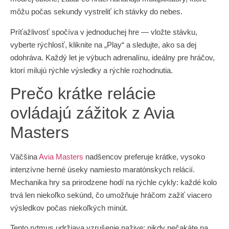
môžu počas sekundy vystreliť ich stávky do nebes.
Príťažlivosť spočíva v jednoduchej hre — vložte stávku,
vyberte rýchlosť, kliknite na „Play“ a sledujte, ako sa dej
odohráva. Každý let je výbuch adrenalínu, ideálny pre hráčov,
ktorí milujú rýchle výsledky a rýchle rozhodnutia.
Prečo krátke relácie
ovládajú zážitok z Avia
Masters
Väčšina
Avia Masters
nadšencov preferuje krátke, vysoko
intenzívne herné úseky namiesto maratónskych relácií.
Mechanika hry sa prirodzene hodí na rýchle cykly: každé kolo
trvá len niekoľko sekúnd, čo umožňuje hráčom zažiť viacero
výsledkov počas niekoľkých minút.
Tento rytmus udržiava vzrušenie nažive; nikdy nečakáte na