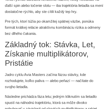
ďalší spin alebo točenie slotu — iba trajektória lietadla sa mení
dostatočne rýchlo, aby ste cítili každý tep hry.
Pre tých, ktorí túžia po okamžitej spätnej väzbe, ponúka
formát krátkej relácie atraktívnu kombináciu rizika a odmeny
bez dlhého čakania.
Základný tok: Stávka, Let,
Získanie multiplikátorov,
Pristátie
Jadro cyklu Avia Masters začína fázou stávky, kde
rozhodujete, koľko paliva — alebo peňazí — načítate do
svojho lietadla.
Následne prichádza fáza letu; jedným kliknutím sa lietadlo
spustí na náhodnú trajektóriu, ktorá sa môže divoko
pohybovať v závislosti od skrytých multiplikátorov a rakiet.