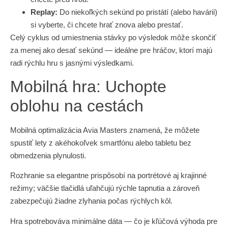
Replay:
Do niekoľkých sekúnd po pristátí (alebo havárii)
si vyberte, či chcete hrať znova alebo prestať.
Celý cyklus od umiestnenia stávky po výsledok môže skončiť
za menej ako desať sekúnd — ideálne pre hráčov, ktorí majú
radi rýchlu hru s jasnými výsledkami.
Mobilná hra: Uchopte
oblohu na cestách
Mobilná optimalizácia Avia Masters znamená, že môžete
spustiť lety z akéhokoľvek smartfónu alebo tabletu bez
obmedzenia plynulosti.
Rozhranie sa elegantne prispôsobí na portrétové aj krajinné
režimy; väčšie tlačidlá uľahčujú rýchle tapnutia a zároveň
zabezpečujú žiadne zlyhania počas rýchlych kôl.
Hra spotrebováva minimálne dáta — čo je kľúčová výhoda pre