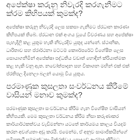
අපේක්ෂා කරුනු නිවැරදි කරගැනීමට
ක්රම කිහිපයක් කුමක්ද?
අපේක්ෂා කරුනු නිවැරදි ලෙස සකසා ගැනීමට ප්රධාන කාරණා
කිහිපයක් තිබේ. ප්රධාන එක් අංගය වූයේ විවරණය සහ අපේක්ෂා
පැහැදිලි කළ යුතුම හැකි නිවැරදිව යුතුද යන්නේ. ස්ථානික,
ධාරිතාව සහ ප්රාර්ථනා මට්ටම් කොාර්පරේට් විශේෂිත ලෙස
සොයාගනිමින් අපේක්ෂා පද්ධතිය වඩාත් හොඳින් ක්රියාත්මක
කළ හැකි වනු ඇත. නවෝත්පාදන සහ විකාශන මඟින් එක් එක්
ප්රතිපල දිනෙලා බලන් යොමු විය යුතුය.
පරමාණුක කුසලතා සංවර්ධනය කිරීමේ
වාසියන් මනාව කුමක්ද?
පරමාණුක කුසලතා සංවර්ධනය කිරීම ගැන විශේෂිත වාසියන්
කිහිපයකි. මෙම කුසලතා වර්ධනය කිරීම නිසා කරුණාකර
කාර්යාර්ථකත්වය වැඩිමන්නා යටතේ කාර්යමය කාලය වියදම්
කරන අවශ්යතා අඩු කරයි. එමෙන්ම, ඒ අනුව සාමාජිකයින්ගේ
සමීපකාරී සම්බන්ධතා මිත්රත්වය පොදුවේ ආරම්භ කිරීමට