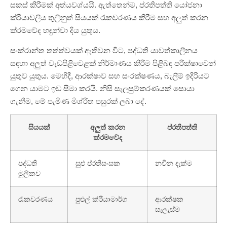
සකස් කිරීමක් අත්යවශ්යයි. ඇත්තෙන්ම, ප්රතිපත්ති යෝජනා
ක්රියාවලිය තුලිනුත් සියයක් රැකවරණය කිරීම සහ අලුත් කරන
ක්රමවේද හඳුන්වා දිය යුතුය.
සංක්රාන්ත තත්ත්වයක් ඇතිවන විට, පද්ධති යාවත්කාලීනය
සඳහා අලුත් වැඩපිළිවෙළක් නිර්මාණය කිරීම පිළිබඳ පරීක්ෂාවෙන්
යුතුව යුතුය. මෙහිදී, ආරක්ෂාව සහ සංරක්ෂණය, බැලීම් ඉදිරියට
ගෙන යාමට ඉඩ සීමා කරයි. නිසි සැලසුම්කරණයක් සොයා
ගැනීම, මේ පැමිණ මිශ්රිත පසුරක් ලබා දේ.
සියයක්
අලුත් කරන
ප්රතිපත්ති
ක්රමවේද
පද්ධති
සුළු ප්රතිසංසක
නවීන දැක්ම
මූලිකව
රැකවරණය
පුළුල් ක්රියාමාර්ග
ආරක්ෂක
සැලැස්ම