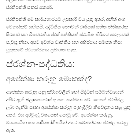
ප්රතිපත්ති සකස් කෙරේ.
ප්රතිපත්ති මේ කාර්යභාරයට උපකාරී විය යුතු අතර, අනිත් අංශ
වෙනස්කම් සහිතයි. අද්විතීය නොවන් රාශියක් සහිත නීතිකාරක
සිරසක් සහ විවේචනීය ප්රතිපත්තියක් ස්ථාපිත කිරීමට වේලාවක්
පැවසූ නිසා, අපට අවශ්ය වෘත්තීය සහ අභිප්රාය සම්පත නිසා
යුතුකමේ ප්රයෝජනය ලබාගත හැක.
ප්රශ්න-පද්ධතිය:
අපේක්ෂා කරුනු මොකක්ද?
අපේක්ෂා කරුනු යනු ක්රියාවලීන් හෝ සිද්ධීන් සම්බන්ධයෙන්
අපිට ඇති බලාපොරොත්තු සහ යෝජනා වේ. යහපත් ප්රතිඵල
ලබා ගැනීම සඳහා අපේක්ෂා කරුනු පැහැදිලිව නිවේදනය කළ යුතු
අතර, එය අරමුණු වශයෙන් යොමු වේ. අපේක්ෂා කරුනු,
ව්යාසාධීන සහ පාරිභෝගිකයින් අතර සම්බන්ධතා ප්රබල කරනු
ඇත.