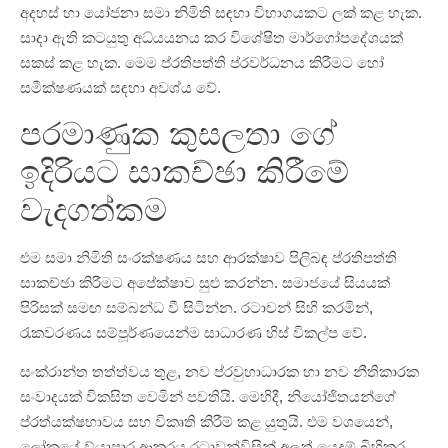
අදහස් හා යෝජනා සමා නිමිති සඳහා විභාගයකට ලක් කළ හැක.
සාදා ඇති කටයුතු අධ්යයනය කර විශේෂිත මාර්ගෝපදේශයක්
සකස් කළ හැක. මෙම ප්රතිපත්ති ප්රවර්ධනය කිරීමට හෝ
සමීක්ෂණයක් සඳහා අවශ්ය වේ.
පරමාණුක කුසලතා ගේ
ඉදිරියට සාකච්ඡා කිරීමේ
වැදගත්කම
එම සමා නිමිති සංරක්ෂණය සහ ආරක්ෂාව පිලිබඳ ප්රතිපත්ති
සාකච්ඡා කිරීමට අපේක්ෂාව සුළු කරන්න. සමාජයේ සියයක්
පිරිසක් සමඟ සම්බන්ධ වී සිටින්න. රටාවන් සිහි කරමින්,
රැකවරණය සම්පූර්ණයෙන්ම සාධාරණ හිස් විකල්ප වේ.
සංක්රාන්ත තත්ත්වය තුළ, නව ප්රවුහාධාරක හා නව නීතිකාරක
සංවාදයක් විකසිත වෙමින් පවතියි. මෙහිදී, නියෝජිතයන්ගේ
ප්රත්යක්ෂභාවය සහ විකෘති කිරීම් කළ යුතුයි. එම වශයෙන්,
ලෝකයේ ව්යාපාර ආකරය රටාවන්විසින් අලුත් යෙදුම් බිහිකර