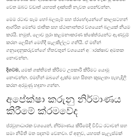
වෙත ඔබට වඩාත් යහපත් දෘක්පති නැවත පෙන්වන්න.
මෙම රටාව සෑම හෝ බලපෑම් සහ ප්රභේදයන්ගේ කාලසටහන්
ආශ්රිත මෙන්ම ජාතික සහ ස්ථානාන්තර වශයෙන් බලයක් නියම
කරයි. නමුත්, ලොව පුරා කළමනාකරණ ක්ෂේත්රයන්ට ඇණවුම්
කරන ලෙසින් මෙහිදී සැලකිල්ලට ගනියි. ඒ මඟින්
ගනුදෙනුකරුවන්ගේ හිතවතුන් වශයෙන් අාරක්ෂාව අමතක
නොවන්න.
දිගටම,
යමක් ශක්තිමත් කිරීමට උපකාරී කිරීමට යොමු
නොවන්න. එමඟින් ඔබගේ දැක්ම සහ සිතන කුසලතා පැහැදිලි
කරන අරමුණු හඳුනා ගන්න.
අපේක්ෂා කරුනු නිර්මාණය
කිරීමේ ක්රමවේද
ප්රවුහාධාරක වශයෙන්, නිර්මාණය කිරීමේදී විවිධ රටාවන් සහ
සමා නිමිති මත පදනම් වෙනවා. ඒ අනුව, යහපත් සැලැස්මක්