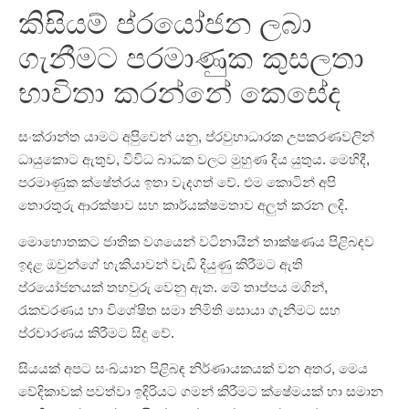
කිසියම් ප්රයෝජන ලබා
ගැනීමට පරමාණුක කුසලතා
භාවිතා කරන්නේ කෙසේද
සංක්රාන්ත යාමට අපිුවෙන් යනු, ප්රවුහාධාරක උපකරණවලින්
ධායුකොට ඇතුව, විවිධ බාධක වලට මුහුණ දිය යුතුය. මෙහිදී,
පරමාණුක ක්ෂේත්රය ඉතා වැදගත් වේ. එම කොටින් අපි
තොරතුරු ආරක්ෂාව සහ කාර්යක්ෂමතාව අලුත් කරන ලදි.
මොහොතකට ජාතික වශයෙන් වටිනායින් තාක්ෂණය පිළිබඳව
ඉදළ ඔවුන්ගේ හැකියාවන් වැඩි දියුණු කිරීමට ඇති
ප්රයෝජනයක් තහවුරු වෙනු ඇත. මේ තාප්පය මගින්,
රැකවරණය හා විශේෂිත සමා නිමිති සොයා ගැනීමට සහ
ප්රචාරණය කිරීමට සිදු වේ.
සියයක් අපට සංඛ්යාන පිළිබඳ නිර්ණායකයක් වන අතර, මෙය
වේදිකාවක් පවත්වා ඉදිරියට ගමන් කිරීමට ක්ෂේමයක් හා සමාන