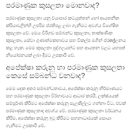
පරමාණුක කුසලතා මොනවාද?
පරමාණුක කුසලතා යනු ව්යාපාර කටයුත්තන් හෝ ආයතනික
ක්රියාවලීන්හි උපරිම ප්රතිපළ ලබා ගැනීමට අවශ්ය විශේෂිත
කුසලතා වේ. මෙය වීරිගඩ සම්බන්ධ කුසලතා, තාක්ෂණික
කුසලතා, සේවා ගුණාත්මකභාවය සහ විකල්ප මගින් ප්රთქලනය
කළ හැක. මෙම කුසලතා පුද්ගලයන්ට සහ ආයතන වලට යහපත්
නියෝජනයක් ලබා දීමට උපකාරී වේ.
අපේක්ෂා කරුනු හා පරමාණුක කුසලතා
කෙසේ සම්බන්ධ වනවාද?
මෙම දෙක අතර සම්බන්ධතාවය, අපේක්ෂා කරුනු නිර්මාණයට
සහ පරමාණුක කුසලතා විර්භාවයට ආධාර කරයි. ලක්ෂ්යයක්
සම්පූර්ණ කිරීමට අපේක්ෂා කරුනු සැලකිල්ලට ගන්නා විට, එවක්
පරමාණුක කුසලතාද අවශ්ය වේ. පරමාණුක කුසලතා වර්ධනය
කිරීම, අපේක්ෂා කරුනු ඉටු කිරීමට සහනාධාරයක් සොයා
ගැනීමට උපකාරී වේ.