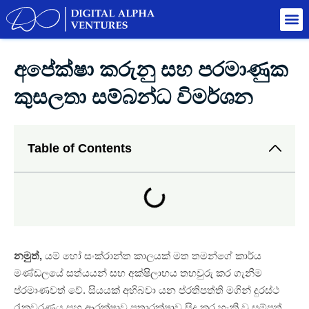
අපේක්ෂා කරුනු සහ පරමාණුක
කුසලතා සම්බන්ධ විමර්ශන
Table of Contents
නමුත්,
යම් හෝ සංක්රාන්ත කාලයක් මත තමන්ගේ කාර්ය
මණ්ඩලයේ සත්යයන් සහ අක්ෂිලාභය තහවුරු කර ගැනීම
ප්රමාණවත් වේ. සියයක් අභිබවා යන ප්රතිපත්ති මගින් දුරස්ථ
රැකවරණය සහ ආරක්ෂාව පතාරක්ෂාව සිදු කර හැකි වූ සම්පත්