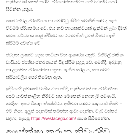
හැකියාවක් සකස් කරයි. ප්රයෝජනාත්මක සේවාවන්ට පෙර
සිටින්න යුතුය.
කොටස්වල ප්රවේශය හා බෝට්ටු කිරීම සමාමිතිකාව ද සෑම
විටමම ප්රියතමය වේ. එය නව නායකත්වයක් දැක්මක් ලබා දීමත්
සමඟ වර්ධනය සෘජු කිරීමට හා රටාවකින් ඉවත් වීමට හැකි
කිරීමට අවශ්ය වේ.
ප්රදාන ලංකාව ලෙස භාවිතා වන ආකාරය අනුව, ඩිජිටල් ජාතික
වාසියට ප්රතිසංස්කරණයක් සිදු කිරීම සුදුසු වේ. මෙහිදී, අරමුනු
හා ලැබෙන ප්රයෝජන හඳුනා ගැනීම සරල ය, සහ මෙම
ක්රියාවලිය පෙර තිබෙනු ඇත.
ඉදිරියේදී ලබාගත් වාසිය වන පරිදි, හැකියාවන් හා ප්රවීණතා
අපට යාවත්කාලීන කිරීමට සහ මෙතෙක් නොනෑමී පමණයි.
මෙදින, අපට විශාල ක්ෂේත්රය අභිබවා යාමට කාලයක් තිබේ –
එම නිසා, අලුත් පදනමක් තබන්න ආඩා දෙන්න. වැඩි විස්තර
සඳහා, පැවසූ
https://westacego.com/
වෙත පිවිසෙන්න.
අපේක්ෂා කරුනු නිවැරදිව