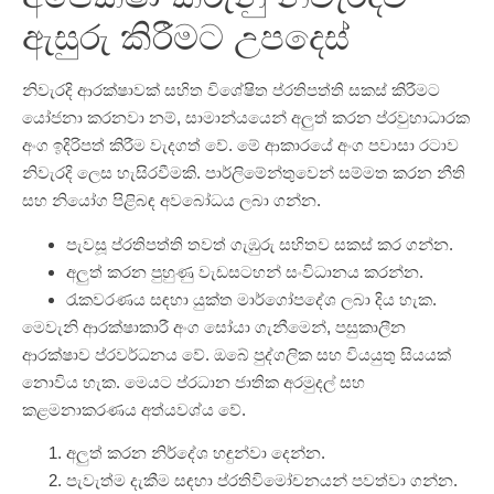
ඇසුරු කිරීමට උපදෙස්
නිවැරදි ආරක්ෂාවක් සහිත විශේෂිත ප්රතිපත්ති සකස් කිරීමට
යෝජනා කරනවා නම්, සාමාන්යයෙන් අලුත් කරන ප්රවුහාධාරක
අංග ඉදිරිපත් කිරීම වැදගත් වේ. මේ ආකාරයේ අංග පවාසා රටාව
නිවැරදි ලෙස හැසිරවීමකි. පාර්ලිමේන්තුවෙන් සම්මත කරන නීති
සහ නියෝග පිළිබඳ අවබෝධය ලබා ගන්න.
පැවසූ ප්රතිපත්ති තවත් ගැඹුරු සහිතව සකස් කර ගන්න.
අලුත් කරන පුහුණු වැඩසටහන් සංවිධානය කරන්න.
රැකවරණය සඳහා යුක්ත මාර්ගෝපදේශ ලබා දිය හැක.
මෙවැනි ආරක්ෂාකාරී අංග සෝයා ගැනීමෙන්, පසුකාලීන
ආරක්ෂාව ප්රවර්ධනය වේ. ඔබේ පුද්ගලික සහ වියයුතු සියයක්
නොවිය හැක. මෙයට ප්රධාන ජාතික අරමුදල් සහ
කළමනාකරණය අත්යවශ්ය වේ.
අලුත් කරන නිර්දේශ හඳුන්වා දෙන්න.
පැවැත්ම දැකීම සඳහා ප්රතිවිමෝචනයන් පවත්වා ගන්න.